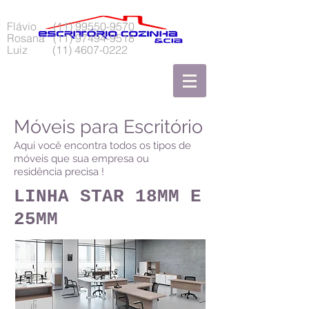
Flávio
(11) 99550-9570
Rosana
(11) 97494-9518
Luiz
(11) 4607-0222
Móveis para Escritório
Aqui você encontra todos os tipos de
móveis que sua empresa ou
residência precisa !
LINHA STAR 18MM E
25MM