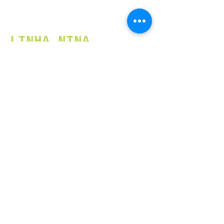
LINHA NINA
Jundiaí - SP
Fone:
(11) 4607-0222
(11) 99614-4227
(11) 99550-9570
(11) 97494-9518
© 2022 por Escritório Cozinha e Cia.